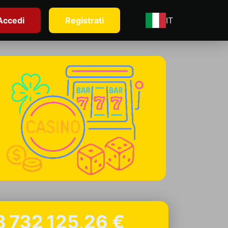
Accedi
Registrati
IT
Renny
Cora
8 732 125,26 €
18 238,25 €
17 1