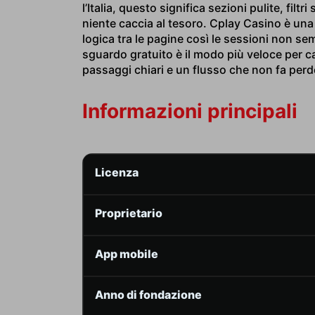
l’Italia, questo significa sezioni pulite, 
niente caccia al tesoro. Cplay Casino è una
logica tra le pagine così le sessioni non s
sguardo gratuito è il modo più veloce per capir
passaggi chiari e un flusso che non fa per
Informazioni principali
Licenza
Proprietario
App mobile
Anno di fondazione