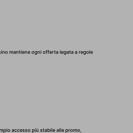
ino mantiene ogni offerta legata a regole
mpio accesso più stabile alle promo,