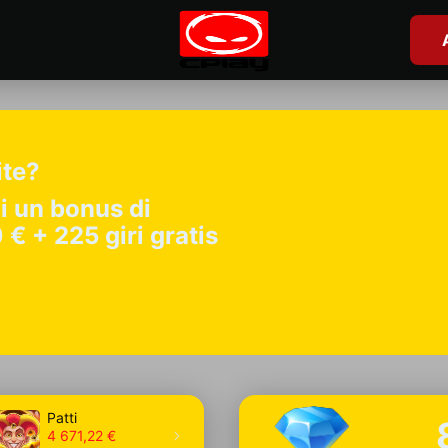
ite?
ni un bonus di
€ + 225 giri gratis
Dave
Allan
10 059,59 €
5 092,92 €