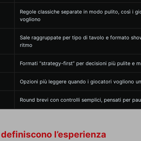
Regole classiche separate in modo pulito, così i gi
vogliono
Sale raggruppate per tipo di tavolo e formato sho
ritmo
Formati “strategy-first” per decisioni più pulite e 
Opzioni più leggere quando i giocatori vogliono un
Round brevi con controlli semplici, pensati per pau
e definiscono l’esperienza